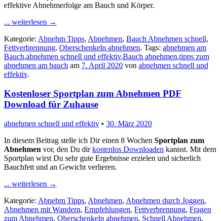
effektive Abnehmerfolge am Bauch und Körper.
... weiterlesen
→
Kategorie:
Abnehm Tipps
,
Abnehmen
,
Bauch Abnehmen schnell
,
Fettverbrennung
,
Oberschenkeln abnehmen
. Tags:
abnehmen am
Bauch
,
abnehmen schnell und effektiv
,
Bauch abnehmen
,
tipps zum
abnehmen am bauch
am
7. April 2020
von
abnehmen schnell und
effektiv
.
Kostenloser Sportplan zum Abnehmen PDF
Download für Zuhause
abnehmen schnell und effektiv
•
30. März 2020
In diesem Beitrag stelle ich Dir einen 8 Wochen
Sportplan zum
Abnehmen
vor, den Du dir
kostenlos Downloaden
kannst. Mit dem
Sportplan wirst Du sehr gute Ergebnisse erzielen und sicherlich
Bauchfett und an Gewicht verlieren.
... weiterlesen
→
Kategorie:
Abnehm Tipps
,
Abnehmen
,
Abnehmen durch Joggen
,
Abnehmen mit Wandern
,
Empfehlungen
,
Fettverbrennung
,
Fragen
zum Abnehmen
,
Oberschenkeln abnehmen
,
Schnell Abnehmen
,