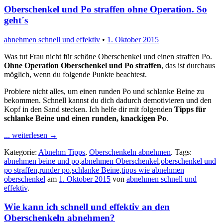
Oberschenkel und Po straffen ohne Operation. So
geht´s
abnehmen schnell und effektiv
•
1. Oktober 2015
Was tut Frau nicht für schöne Oberschenkel und einen straffen Po.
Ohne Operation Oberschenkel und Po straffen
, das ist durchaus
möglich, wenn du folgende Punkte beachtest.
Probiere nicht alles, um einen runden Po und schlanke Beine zu
bekommen. Schnell kannst du dich dadurch demotivieren und den
Kopf in den Sand stecken. Ich helfe dir mit folgenden
Tipps für
schlanke Beine und einen runden, knackigen Po
.
... weiterlesen
→
Kategorie:
Abnehm Tipps
,
Oberschenkeln abnehmen
. Tags:
abnehmen beine und po
,
abnehmen Oberschenkel
,
oberschenkel und
po straffen
,
runder po
,
schlanke Beine
,
tipps wie abnehmen
oberschenkel
am
1. Oktober 2015
von
abnehmen schnell und
effektiv
.
Wie kann ich schnell und effektiv an den
Oberschenkeln abnehmen?