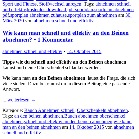
Sport und Fitness
,
Stoffwechsel anregen
. Tags:
abnehmen schnell
und effektiv
,
kostenlos download pdf sportplan
,
sportplan abnehmen
pdf
,
sportplan abnehmen zuhause
,
sportplan zum abnehmen
am
30.
März 2020
von
abnehmen schnell und effektiv
.
Wie kann man schnell und effektiv an den Beinen
abnehmen?
•
1 Kommentar
abnehmen schnell und effektiv
•
14. Oktober 2015
Tipps wie du schnell und effektiv an den Beinen abnehmen
kannst und deine Oberschenkel schlanker werden.
Wie kann man
an den Beinen abnehmen
, lautet die Frage, die sich
viele stellen. Dazu bekommst du in diesem Beitrag eine passende
Antwort.
... weiterlesen
→
Kategorie:
Bauch Abnehmen schnell
,
Oberschenkeln abnehmen
.
Tags:
an den beinen abnehmen
,
Bauch abnehmen
,
oberschenkel
abnehmen
,
schnell und effektiv an den beinen abnehmen
,
wie kann
man an den beinen abnehmen
am
14. Oktober 2015
von
abnehmen
schnell und effektiv
.