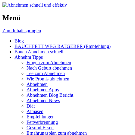
Schnell und effektiv zum Traumgewicht
Menü
Abnehmen schnell und effektiv
mit den richtigen Abnehm Tipps.
Zum Inhalt springen
Blog
BAUCHFETT WEG RATGEBER (Empfehlung)
Bauch Abnehmen schnell
Abnehm Tipps
Fragen zum Abnehmen
Nach Geburt abnehmen
Tee zum Abnehmen
Wie Promis abnehmen
Abnehmen
Abnehmen Apps
Abnehmen Blog Bericht
Abnehmen News
Diät
Almased
Empfehlungen
Fettverbrennung
Gesund Essen
Ernährungsplan zum abnehmen