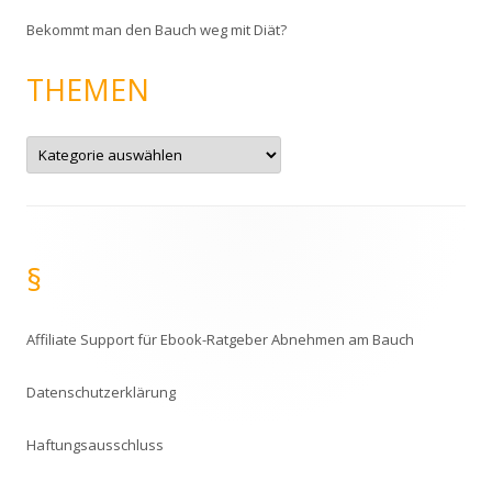
Bekommt man den Bauch weg mit Diät?
THEMEN
T
h
e
m
e
n
§
Affiliate Support für Ebook-Ratgeber Abnehmen am Bauch
Datenschutzerklärung
Haftungsausschluss