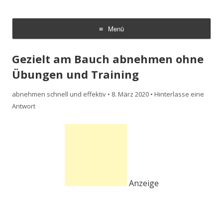
Abnehmen schnell und effektiv
Schnell und effektiv zum Traumgewicht mit den richtigen Abnehm
Tipps.
Menü
Zum
Inhalt
Gezielt am Bauch abnehmen ohne
springen
Übungen und Training
abnehmen schnell und effektiv
•
8. März 2020
•
Hinterlasse eine
Antwort
Anzeige