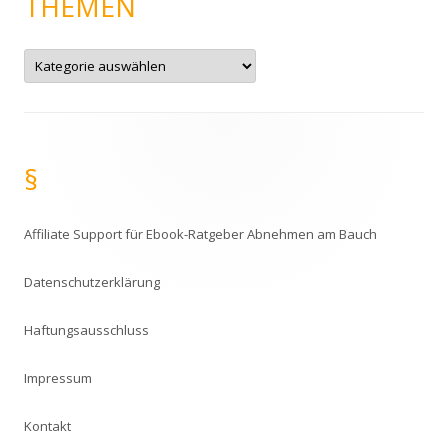
THEMEN
T
h
e
m
e
n
§
Affiliate Support für Ebook-Ratgeber Abnehmen am Bauch
Datenschutzerklärung
Haftungsausschluss
Impressum
Kontakt