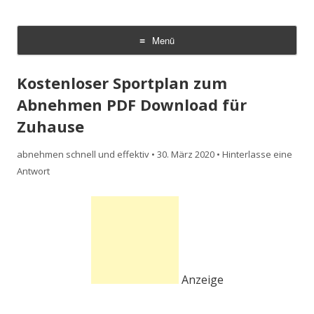
Abnehmen schnell und effektiv
Schnell und effektiv zum Traumgewicht mit den richtigen Abnehm
Tipps.
Menü
Zum
Inhalt
Kostenloser Sportplan zum
springen
Abnehmen PDF Download für
Zuhause
abnehmen schnell und effektiv
•
30. März 2020
•
Hinterlasse eine
Antwort
Anzeige