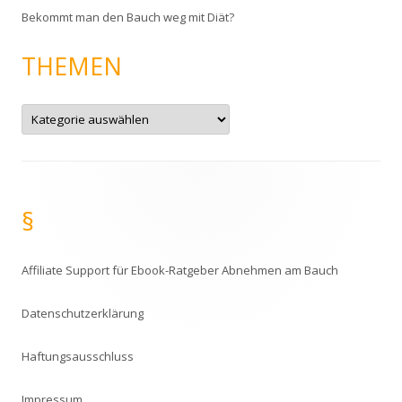
Bekommt man den Bauch weg mit Diät?
THEMEN
T
h
e
m
e
n
§
Affiliate Support für Ebook-Ratgeber Abnehmen am Bauch
Datenschutzerklärung
Haftungsausschluss
Impressum