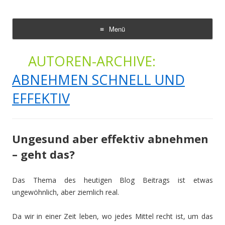
Abnehmen schnell und effektiv
Schnell und effektiv zum Traumgewicht mit den richtigen Abnehm
Tipps.
Menü
Zum
Inhalt
AUTOREN-ARCHIVE:
springen
ABNEHMEN SCHNELL UND
EFFEKTIV
Ungesund aber effektiv abnehmen
– geht das?
Das Thema des heutigen Blog Beitrags ist etwas
ungewöhnlich, aber ziemlich real.
Da wir in einer Zeit leben, wo jedes Mittel recht ist, um das