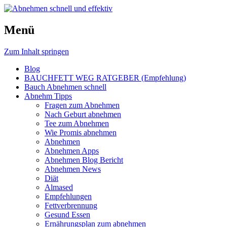
Schnell und effektiv zum Traumgewicht mi
Menü
Abnehmen schnell und effektiv
Zum Inhalt springen
Blog
BAUCHFETT WEG RATGEBER (Empfehlung)
Bauch Abnehmen schnell
Abnehm Tipps
Fragen zum Abnehmen
Nach Geburt abnehmen
Tee zum Abnehmen
Wie Promis abnehmen
Abnehmen
Abnehmen Apps
Abnehmen Blog Bericht
Abnehmen News
Diät
Almased
Empfehlungen
Fettverbrennung
Gesund Essen
Ernährungsplan zum abnehmen