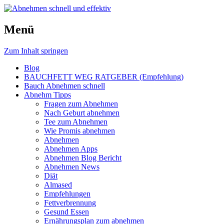
Schnell und effektiv zum Traumgewicht
Menü
Abnehmen schnell und effektiv
mit den richtigen Abnehm Tipps.
Zum Inhalt springen
Blog
BAUCHFETT WEG RATGEBER (Empfehlung)
Bauch Abnehmen schnell
Abnehm Tipps
Fragen zum Abnehmen
Nach Geburt abnehmen
Tee zum Abnehmen
Wie Promis abnehmen
Abnehmen
Abnehmen Apps
Abnehmen Blog Bericht
Abnehmen News
Diät
Almased
Empfehlungen
Fettverbrennung
Gesund Essen
Ernährungsplan zum abnehmen